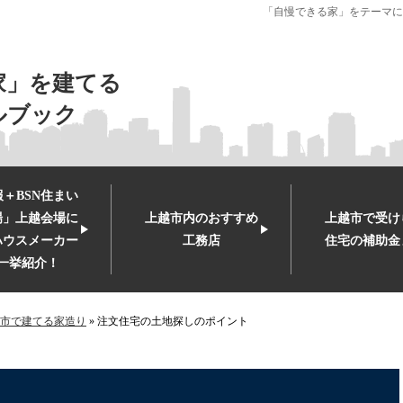
「自慢できる家」をテーマに
家」を建てる
ルブック
＋BSN住まい
場」上越会場に
上越市内のおすすめ
上越市で受け
ハウスメーカー
工務店
住宅の補助金
一挙紹介！
市で建てる家造り
»
注文住宅の土地探しのポイント