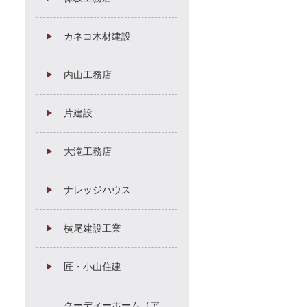
カネコ木材建設
内山工務店
片建設
大滝工務店
ナレッジハウス
横尾建設工業
匠・小山住建
クーディーホーム（ア