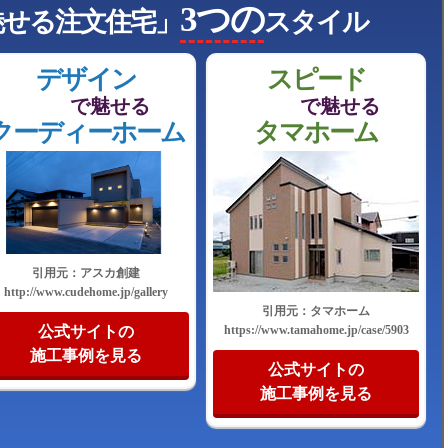
3つの
魅せる注文住宅」
スタイル
デザイン
スピード
で魅せる
で魅せる
クーディーホーム
タマホーム
引用元：アスカ創建
http://www.cudehome.jp/gallery
引用元：タマホーム
https://www.tamahome.jp/case/5903
公式サイトの
施工事例を見る
公式サイトの
施工事例を見る