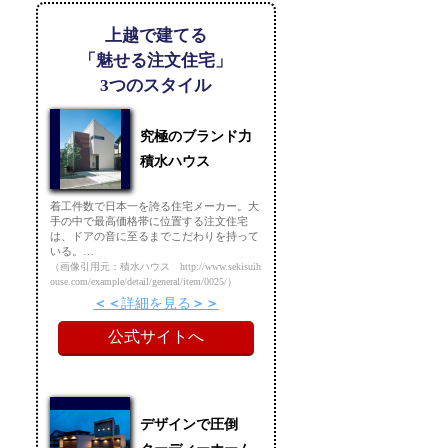
上越で建てる
「魅せる注文住宅」
3つのスタイル
究極のブランド力
積水ハウス
着工件数で日本一を誇る住宅メーカー。大
手の中で最高価格帯に位置する注文住宅
は、ドアの音に至るまでこだわりを持って
いる。…
（画像引用元：積水ハウス http://www.sekisuih
ouse.com/example/detail/general/item/0025/）
詳細を見る
公式サイトへ
デザインで圧倒