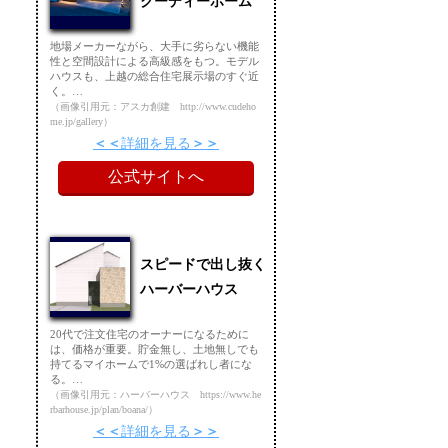
クーディーホーム
地場メーカーながら、大手に劣らない機能
性と空間設計による高級感をもつ。モデル
ハウスも、上越の総合住宅展示場のすぐ近
く。…
（画像引用元：アスカ創建 http://www.cudeho
me.jp/gallery）
詳細を見る
公式サイトへ
スピードで出し抜く
ハーバーハウス
20代で注文住宅のオーナーになるために
は、価格が重要。貯金無し、土地無しでも
持てるマイホームで1%の選ばれし者にな
る。…
（画像引用元：ハーバーハウス https://www.he
rbarhouse.jp/plan/boana/）
詳細を見る