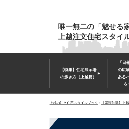
唯一無二の「魅せる
上越注文住宅スタイ
「日報
【特集】住宅展示場
の広
の歩き方（上越篇）
ある
を
上越の注文住宅スタイルブック
»
【基礎知識】上越