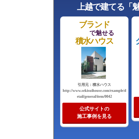
上越で建てる
「
ブランド
で魅せる
積水ハウス
引用元：積水ハウス
http://www.sekisuihouse.com/example/d
etail/general/item/0042
公式サイトの
施工事例を見る